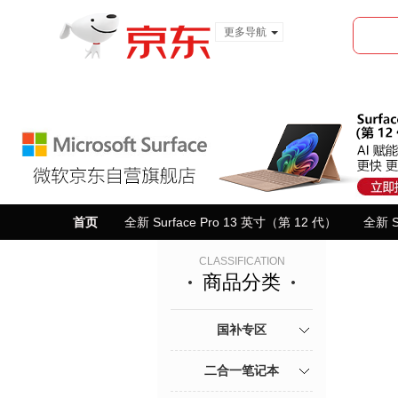
更多导航
服装城
食品
金融
首页
全新 Surface Pro 13 英寸（第 12 代）
全新 S
CLASSIFICATION
商品分类
国补专区
二合一笔记本